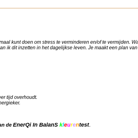
allemaal kunt doen om stress
te verminderen en/of te vermijden.
Wa
 ik dit inzetten in het dagelijkse leven.
Je
maakt een plan van
er tijd overhoudt.
energieker.
Ener
Qi In BalanS
k
l
e
u
r
e
n
test
.
an de