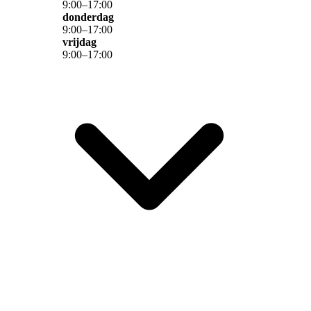
9
:
00
–
17
:
00
donderdag
9
:
00
–
17
:
00
vrijdag
9
:
00
–
17
:
00