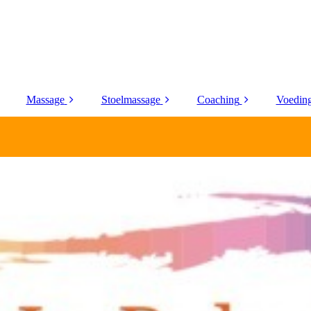
Massage
Stoelmassage
Coaching
Voeding
ogie
Tuina therapie
Prive
Stress release
Bloe
Cupping massage
Bedrijfsmatig
Meer genieten
Fibromyalgie
EnerQi In BalanS
massage