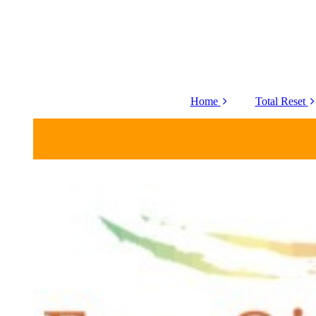
Home
Total Reset
Contact
Kinesiol
Over ons
Tarieven
Beoordelingen
Algemene
voorwaarden
Privacy en Disclaimer