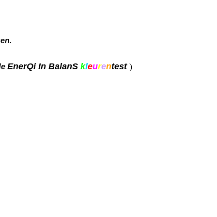
ken
.
EnerQi In BalanS
k
l
e
u
r
e
n
test
.
)
de