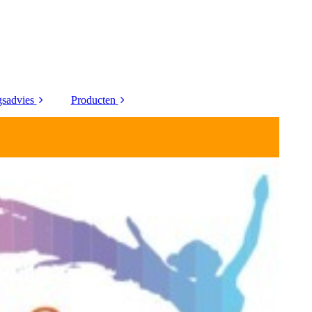
sadvies
Producten
dgroepdieet
CBD producten
Aloë Vera producten