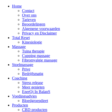
Home
Contact
Over ons
Tarieven
Beoordelingen
Algemene voorwaarden
Privacy en Disclaimer
Total Reset
Kinesiologie
Massage
Tuina therapie
Cupping massage
Fibromyalgie massage
Stoelmassage
Prive
Bedrijfsmatig
Coaching
Stress release
Meer genieten
EnerQi In BalanS
Voedingsadvies
Bloedgroepdieet
Producten
CBD producten