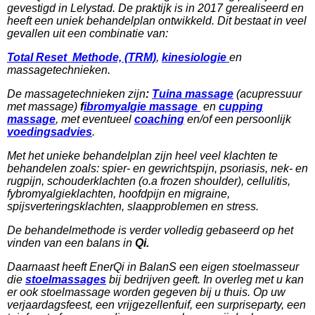
gevestigd in Lelystad. De praktijk is in 2017 gerealiseerd en
heeft een uniek behandelplan ontwikkeld. Dit bestaat in veel
gevallen uit een combinatie van:
Total Reset Methode, (TRM)
,
kinesiologie
en
massagetechnieken.
De massagetechnieken zijn
:
Tuina massage
(acupressuur
met massage)
f
ibromyalgie massage
en
cupping
massage
, met eventueel
coaching
en/of een persoonlijk
voedingsadvies
.
Met het unieke behandelplan zijn heel veel klachten te
behandelen zoals:
spier- en gewrichtspijn,
psoriasis, n
ek- en
rugpijn, s
chouderklachten (o.a frozen shoulder), cellulitis
,
fybromyalgieklachten, h
oofdpijn en migraine,
s
pijsverteringsklachten, s
laapproblemen en
stress.
De behandelmethode is verder volledig gebaseerd op het
vinden van een balans in
Qi.
Daarnaast heeft EnerQi in BalanS een eigen stoelmasseur
die
stoelmassages
bij bedrijven geeft. In overleg met u kan
er ook stoelmassage worden gegeven bij u thuis. Op uw
verjaardagsfeest, een vrijgezellenfuif, een surpriseparty, een