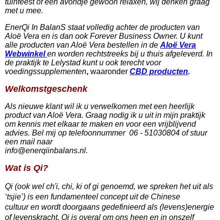
tuinfeest of een avondje gewoon relaxen, wij denken graag
met u mee.
EnerQi In BalanS staat volledig achter de producten van
Aloë Vera en is dan ook Forever Business Owner. U kunt
alle producten van Aloë Vera bestellen in de
Aloë Vera
Webwinkel
en worden rechtstreeks bij u thuis afgeleverd.
In
de praktijk te
Lelystad
kunt u ook terecht voor
voedingssupplementen
,
waaronder
CBD producten
.
Welkomstgeschenk
Als nieuwe klant wil ik u verwelkomen met een heerlijk
product van Aloë Vera. Graag nodig ik u uit in mijn praktijk
om kennis met elkaar te maken en voor een vrijblijvend
advies. Bel mij op telefoonnummer 06 - 51030804 of stuur
een mail naar
info@enerqiinbalans.nl.
Wat is Qi?
Qi (ook wel ch'i, chi, ki of gi genoemd, we spreken het uit als
‘tsjie’) is een fundamenteel concept uit de Chinese
cultuur en wordt doorgaans gedefinieerd als (levens)energie
of levenskracht. Qi is overal om ons heen en in onszelf