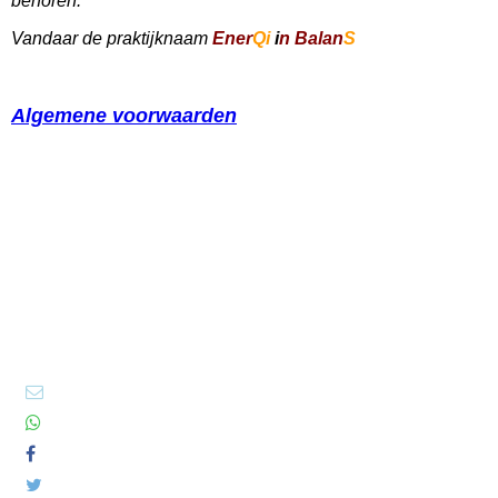
behoren.
Vandaar de praktijknaam
Ener
Qi
i
n Balan
S
Algemene voorwaarden