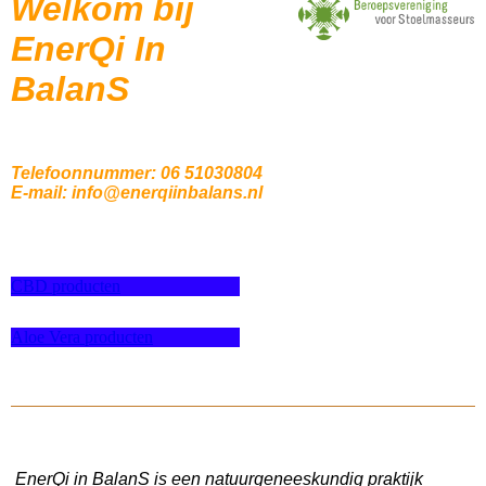
Welkom bij
EnerQi In
BalanS
Telefoonnummer: 06 51030804
E-mail: info@enerqiinbalans.nl
CBD producten
Aloe Vera producten
EnerQi in BalanS is een natuurgeneeskundig praktijk